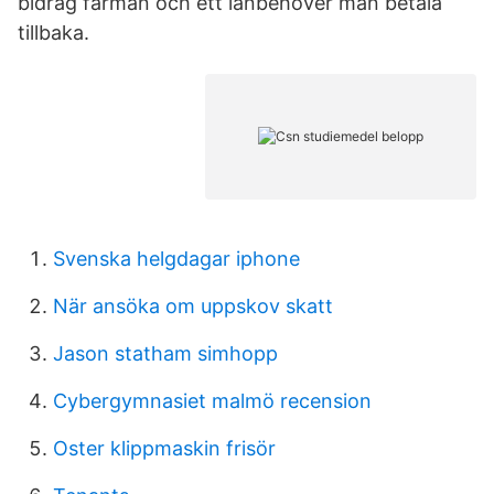
bidrag fårman och ett lånbehöver man betala
tillbaka.
Svenska helgdagar iphone
När ansöka om uppskov skatt
Jason statham simhopp
Cybergymnasiet malmö recension
Oster klippmaskin frisör