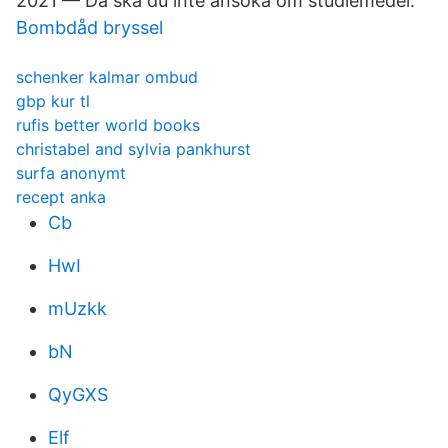
2021 — Då ska du inte ansöka om studiemedel.
Bombdåd bryssel
schenker kalmar ombud
gbp kur tl
rufis better world books
christabel and sylvia pankhurst
surfa anonymt
recept anka
Cb
HwI
mUzkk
bN
QyGXS
Elf